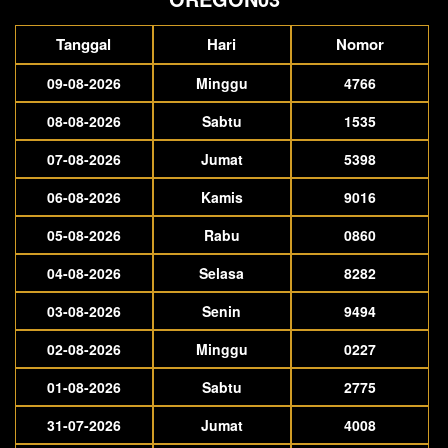
Tanggal
Hari
Nomor
09-08-2026
Minggu
4766
08-08-2026
Sabtu
1535
07-08-2026
Jumat
5398
06-08-2026
Kamis
9016
05-08-2026
Rabu
0860
04-08-2026
Selasa
8282
03-08-2026
Senin
9494
02-08-2026
Minggu
0227
01-08-2026
Sabtu
2775
31-07-2026
Jumat
4008