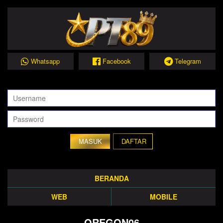
Whatsapp
Facebook
Telegram
DAFTAR
BERANDA
WEB
MOBILE
OREGON06