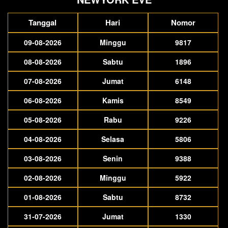
Tanggal
Hari
Nomor
09-08-2026
Minggu
9817
08-08-2026
Sabtu
1896
07-08-2026
Jumat
6148
06-08-2026
Kamis
8549
05-08-2026
Rabu
9226
04-08-2026
Selasa
5806
03-08-2026
Senin
9388
02-08-2026
Minggu
5922
01-08-2026
Sabtu
8732
31-07-2026
Jumat
1330