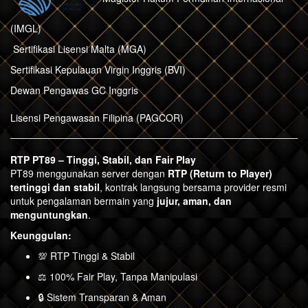
(IMGL)
Sertifikasi Lisensi Malta (MGA)
Sertifikasi Kepulauan Virgin Inggris (BVI)
Dewan Pengawas GC Inggris
Lisensi Pengawasan Filipina (PAGCOR)
RTP PT89 – Tinggi, Stabil, dan Fair Play
PT89 menggunakan server dengan
RTP (Return to Player)
tertinggi dan stabil
, kontrak langsung bersama provider resmi
untuk pengalaman bermain yang
jujur, aman, dan
menguntungkan
.
Keunggulan:
💯 RTP Tinggi & Stabil
⚖️ 100% Fair Play, Tanpa Manipulasi
🔒 Sistem Transparan & Aman