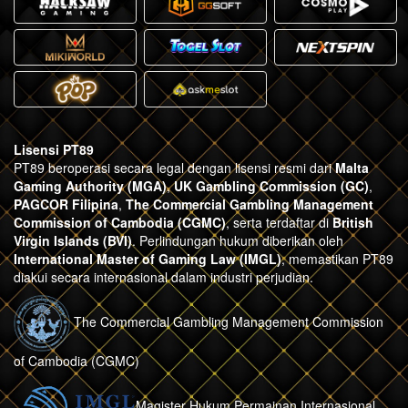
Lisensi PT89
PT89 beroperasi secara legal dengan lisensi resmi dari
Malta
Gaming Authority (MGA)
,
UK Gambling Commission (GC)
,
PAGCOR Filipina
,
The Commercial Gambling Management
Commission of Cambodia (CGMC)
, serta terdaftar di
British
Virgin Islands (BVI)
. Perlindungan hukum diberikan oleh
International Master of Gaming Law (IMGL)
, memastikan PT89
diakui secara internasional dalam industri perjudian.
The Commercial Gambling Management Commission
of Cambodia (CGMC)
Magister Hukum Permainan Internasional