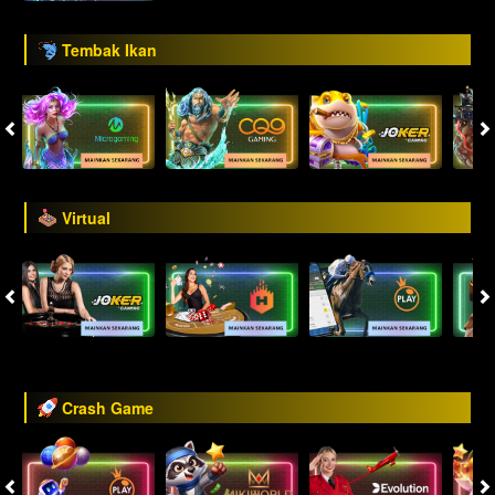
Tembak Ikan
Virtual
Crash Game