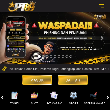
Previous
Nex
line Ribuan Game Slot, Pasaran Togel Terlengkap, dan Casino Live! - Min. Deposi
MASUK
DAFTAR
TOGEL
SLOT
LIVE CASINO
SPORT
SABUNG AYAM
TEM