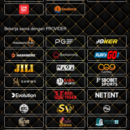
Bekerja sama dengan PROVIDER :