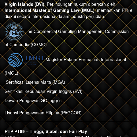
Virgin Islands (BVI)
. Perlindungan hukum diberikan oleh
International Master of Gaming Law (IMGL)
, memastikan PT89
diakui secara internasional dalam industri perjudian.
The Commercial Gambling Management Commission
of Cambodia (CGMC)
Magister Hukum Permainan Internasional
(IMGL)
Sertifikasi Lisensi Malta (MGA)
Sertifikasi Kepulauan Virgin Inggris (BVI)
Dewan Pengawas GC Inggris
Lisensi Pengawasan Filipina (PAGCOR)
RTP PT89 – Tinggi, Stabil, dan Fair Play