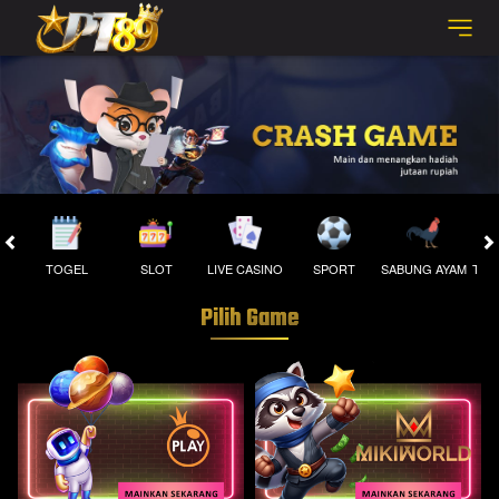
TOGEL
SLOT
LIVE CASINO
SPORT
SABUNG AYAM
TEM
Pilih Game