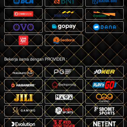
Bekerja sama dengan PROVIDER :