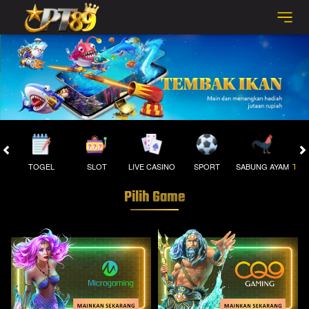
TOGEL
SLOT
LIVE CASINO
SPORT
SABUNG AYAM
TEM
Pilih Game