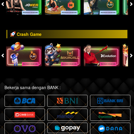
Crash Game
Bekerja sama dengan BANK :