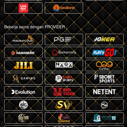
Bekerja sama dengan PROVIDER :