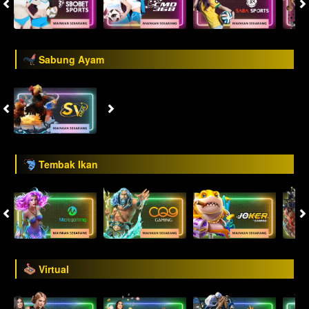
Sabung Ayam
Tembak Ikan
Virtual