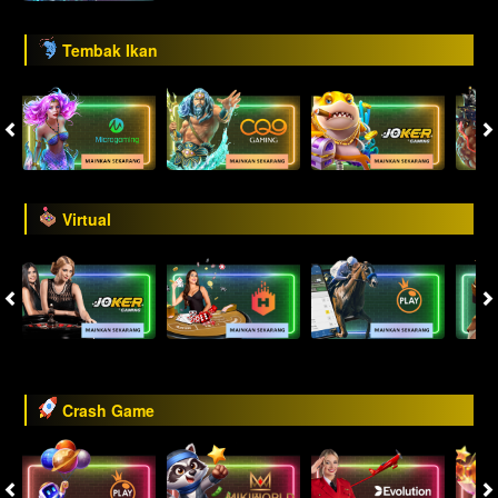
Tembak Ikan
Virtual
Crash Game