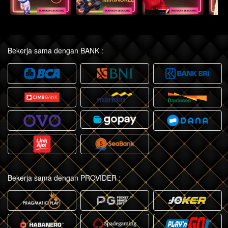
Bekerja sama dengan BANK :
Bekerja sama dengan PROVIDER :