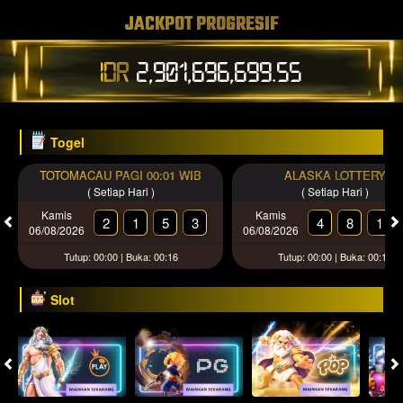
JACKPOT PROGRESIF
IDR
2,901,696,709.77
Togel
TOTOMACAU PAGI 00:01 WIB
ALASKA LOTTERY
( Setiap Hari )
( Setiap Hari )
Kamis
Kamis
2
1
5
3
4
8
1
06/08/2026
06/08/2026
Tutup: 00:00 | Buka: 00:16
Tutup: 00:00 | Buka: 00:15
Slot