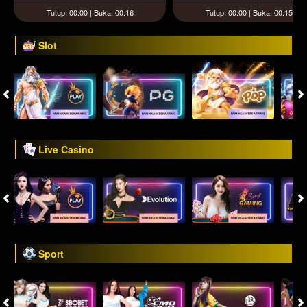
Tutup: 00:00 | Buka: 00:16
Tutup: 00:00 | Buka: 00:15
Slot
Live Casino
Sport