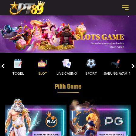
TOGEL
SLOT
LIVE CASINO
SPORT
SABUNG AYAM
TEM
Pilih Game