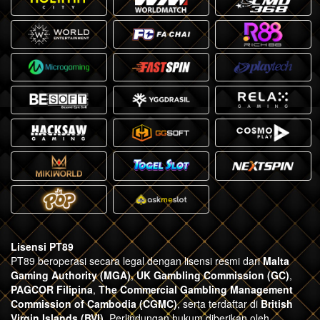
Lisensi PT89
PT89 beroperasi secara legal dengan lisensi resmi dari
Malta
Gaming Authority (MGA)
,
UK Gambling Commission (GC)
,
PAGCOR Filipina
,
The Commercial Gambling Management
Commission of Cambodia (CGMC)
, serta terdaftar di
British
Virgin Islands (BVI)
. Perlindungan hukum diberikan oleh