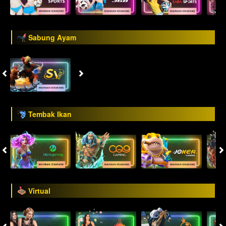
Sabung Ayam
Tembak Ikan
Virtual