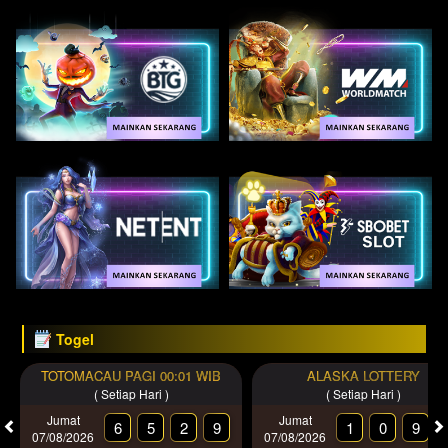
Togel
TOTOMACAU PAGI 00:01 WIB
ALASKA LOTTERY
( Setiap Hari )
( Setiap Hari )
Jumat
Jumat
6
5
2
9
1
0
9
07/08/2026
07/08/2026