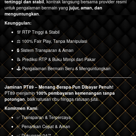
tertinggi dan stabil
, kontrak langsung bersama provider resmi
untuk pengalaman bermain yang
jujur, aman, dan
menguntungkan
.
Keunggulan:
💯 RTP Tinggi & Stabil
⚖️ 100% Fair Play, Tanpa Manipulasi
🔒 Sistem Transparan & Aman
📝 Prediksi RTP & Buku Mimpi dari Pakar
🕹️ Pengalaman Bermain Seru & Menguntungkan
Jaminan PT89 – Menang Berapa Pun Dibayar Penuh!
PT89 menjamin
100% pembayaran kemenangan tanpa
potongan
, baik ratusan ribu hingga ratusan juta.
Komitmen Kami:
✅ Transparan & Terpercaya
✅ Penarikan Cepat & Aman
✅ Dukungan 24/7