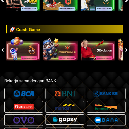
Crash Game
Bekerja sama dengan BANK :