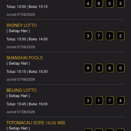
4
8
5
3
Tutup: 13:00 | Buka: 13:15
Jumat 07/08/2026
SYDNEY LOTTO
( Setiap Hari )
3
7
1
2
Tutup: 13:50 | Buka: 14:00
Jumat 07/08/2026
SHANGHAI POOLS
( Setiap Hari )
9
3
8
0
Tutup: 15:15 | Buka: 15:30
Jumat 07/08/2026
BEIJING LOTTO
( Setiap Hari )
3
1
7
4
Tutup: 15:45 | Buka: 16:00
Jumat 07/08/2026
TOTOMACAU SORE 16:00 WIB
( Setiap Hari )