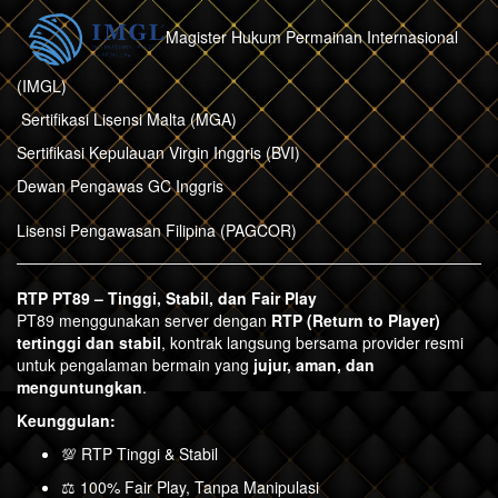
Magister Hukum Permainan Internasional
(IMGL)
Sertifikasi Lisensi Malta (MGA)
Sertifikasi Kepulauan Virgin Inggris (BVI)
Dewan Pengawas GC Inggris
Lisensi Pengawasan Filipina (PAGCOR)
RTP PT89 – Tinggi, Stabil, dan Fair Play
PT89 menggunakan server dengan
RTP (Return to Player)
tertinggi dan stabil
, kontrak langsung bersama provider resmi
untuk pengalaman bermain yang
jujur, aman, dan
menguntungkan
.
Keunggulan:
💯 RTP Tinggi & Stabil
⚖️ 100% Fair Play, Tanpa Manipulasi