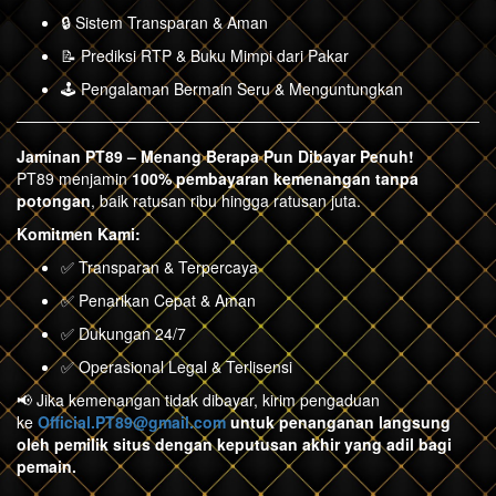
🔒 Sistem Transparan & Aman
📝 Prediksi RTP & Buku Mimpi dari Pakar
🕹️ Pengalaman Bermain Seru & Menguntungkan
Jaminan PT89 – Menang Berapa Pun Dibayar Penuh!
PT89 menjamin
100% pembayaran kemenangan tanpa
potongan
, baik ratusan ribu hingga ratusan juta.
Komitmen Kami:
✅ Transparan & Terpercaya
✅ Penarikan Cepat & Aman
✅ Dukungan 24/7
✅ Operasional Legal & Terlisensi
📢 Jika kemenangan tidak dibayar, kirim pengaduan
ke
Official.PT89@gmail.com
untuk penanganan langsung
oleh pemilik situs dengan keputusan akhir yang adil bagi
pemain.