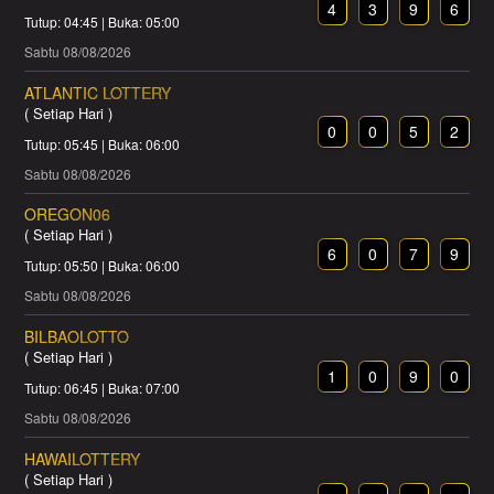
4
3
9
6
Tutup: 04:45 | Buka: 05:00
Sabtu 08/08/2026
ATLANTIC LOTTERY
( Setiap Hari )
0
0
5
2
Tutup: 05:45 | Buka: 06:00
Sabtu 08/08/2026
OREGON06
( Setiap Hari )
6
0
7
9
Tutup: 05:50 | Buka: 06:00
Sabtu 08/08/2026
BILBAOLOTTO
( Setiap Hari )
1
0
9
0
Tutup: 06:45 | Buka: 07:00
Sabtu 08/08/2026
HAWAILOTTERY
( Setiap Hari )