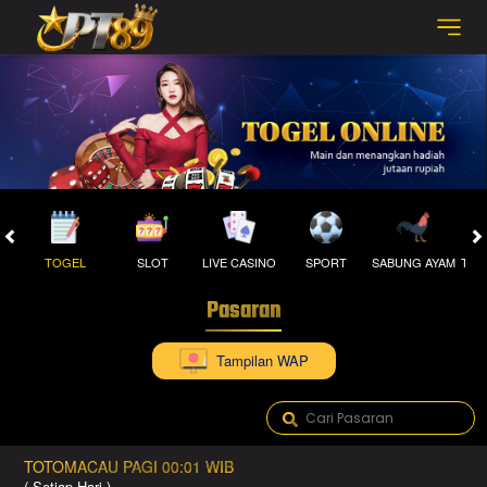
TOGEL
SLOT
LIVE CASINO
SPORT
SABUNG AYAM
TEM
Pasaran
Tampilan WAP
TOTOMACAU PAGI 00:01 WIB
( Setiap Hari )