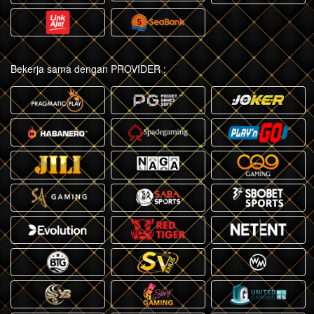
Bekerja sama dengan PROVIDER :