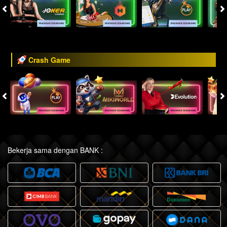
Crash Game
Bekerja sama dengan BANK :