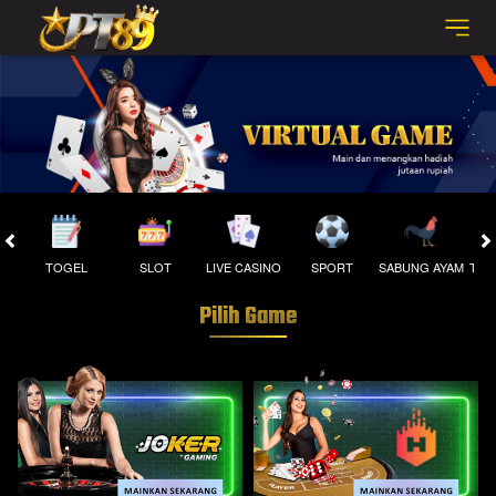
TOGEL
SLOT
LIVE CASINO
SPORT
SABUNG AYAM
TEM
Pilih Game