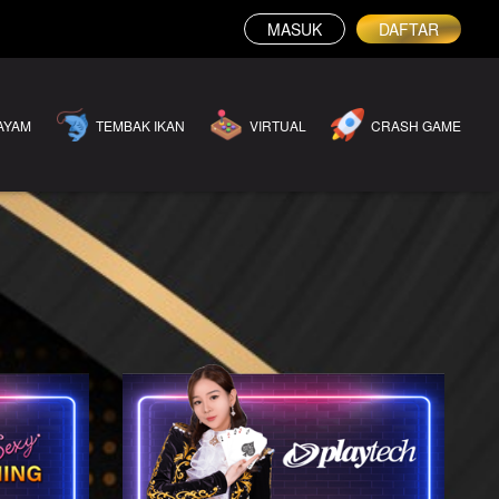
MASUK
DAFTAR
AYAM
TEMBAK IKAN
VIRTUAL
CRASH GAME