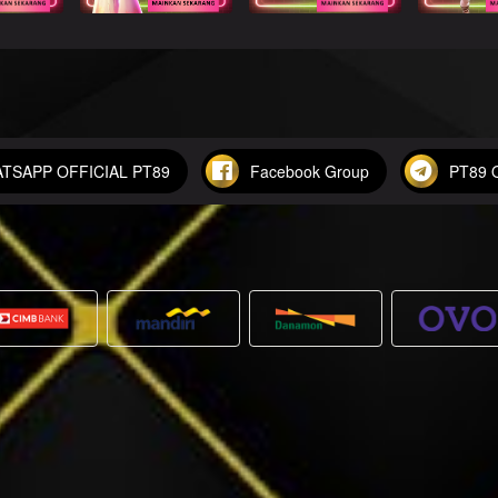
TSAPP OFFICIAL PT89
Facebook Group
PT89 