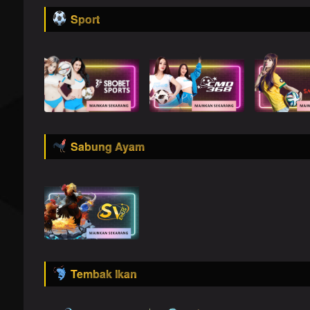
Sport
Sabung Ayam
Tembak Ikan