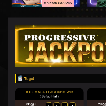
Togel
TOTOMACAU PAGI 00:01 WIB
( Setiap Hari )
Minggu
Mingg
5
1
3
1