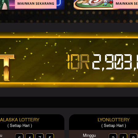
IDR
2,903
ALASKA LOTTERY
LYONLOTTERY
( Setiap Hari )
( Setiap Hari )
u
Minggu
6
4
7
5
2
1
8