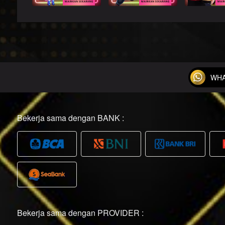
WHA
Bekerja sama dengan BANK :
Bekerja sama dengan PROVIDER :