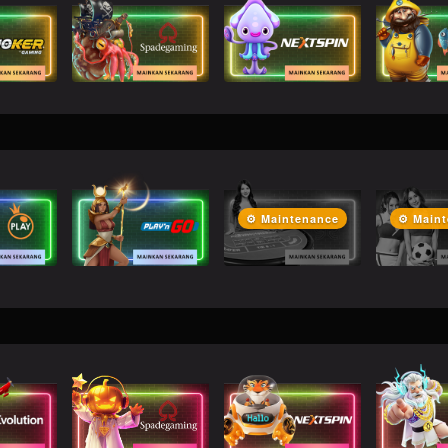
⚙ Maintenance
⚙ Main